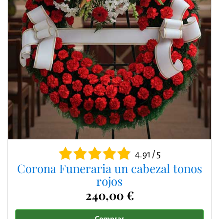
4.91 / 5
Corona Funeraria un cabezal tonos
rojos
240,00 €
Comprar