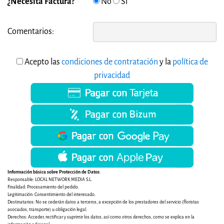
¿Necesita Factura?
No
Si
Comentarios:
Acepto las
condiciones de contratación
y la
política de
privacidad
Información básica sobre Protección de Datos
:
Responsable: LOCAL NETWORK MEDIA S.L.
Finalidad: Procesamiento del pedido.
Legitimación: Consentimiento del interesado.
Destinatarios: No se cederán datos a terceros, a excepción de los prestadores del servicio (floristas
asociados, transporte) u obligación legal.
Derechos: Acceder, rectificar y suprimir los datos, así como otros derechos, como se explica en la