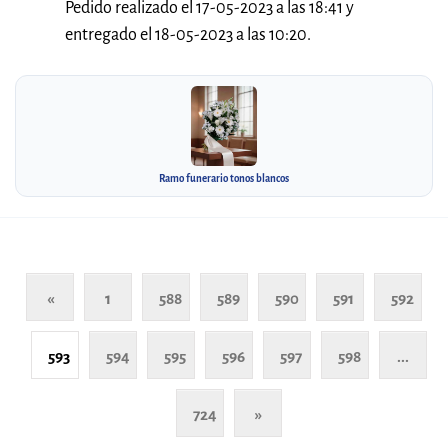
Pedido realizado el 17-05-2023 a las 18:41 y
entregado el 18-05-2023 a las 10:20.
Ramo funerario tonos blancos
«
1
588
589
590
591
592
593
594
595
596
597
598
...
724
»