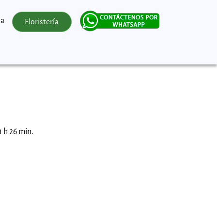
na
Floristería
1 h 26 min.