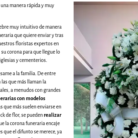
 una manera rápida y muy
ebre muy intuitivo de manera
raria que quiere enviar y tras
estros floristas expertos en
 su corona para que llegue lo
 iglesias y cementerios.
ame a la familia. De entre
n las que más llaman la
orales, a menudos con grandes
nerarias con modelos
as que más suelen enviarse en
ock de flor, se pueden
realizar
ue la corona funeraria encaje
s que el difunto se merece, ya