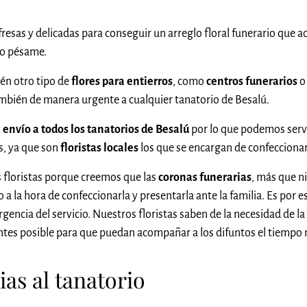
fresas y delicadas para conseguir un arreglo floral funerario que a
ro pésame.
én otro tipo de
flores para entierros
, como
centros funerarios
o
bién de manera urgente a cualquier tanatorio de Besalú.
l
envío a todos los tanatorios de Besalú
por lo que podemos serv
as, ya que son
floristas locales
los que se encargan de confecciona
 floristas porque creemos que las
coronas funerarias
, más que n
a la hora de confeccionarla y presentarla ante la familia. Es por e
rgencia del servicio. Nuestros floristas saben de la necesidad de l
 antes posible para que puedan acompañar a los difuntos el tiempo
as al tanatorio