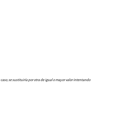
aso, se sustituiría por otra de igual o mayor valor intentando