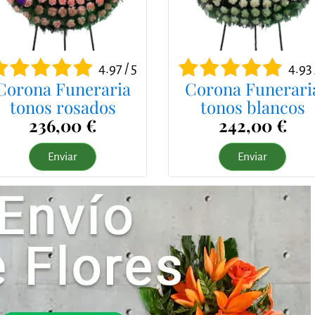
4.97 / 5
4.93 
Corona Funeraria
Corona Funerari
tonos rosados
tonos blancos
236,00 €
242,00 €
Enviar
Enviar