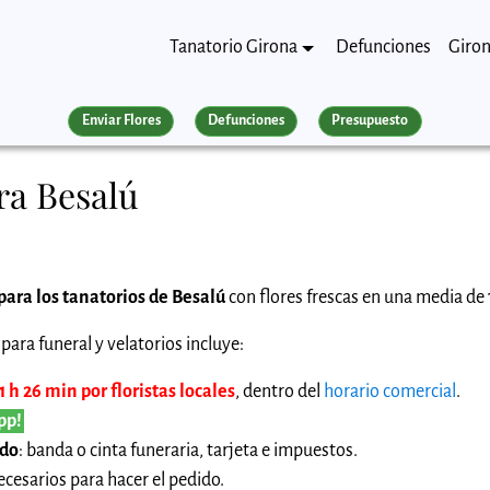
Tanatorio Girona
Defunciones
Giro
Enviar Flores
Defunciones
Presupuesto
ra Besalú
para los tanatorios de Besalú
con flores frescas en una media de 
para funeral y velatorios incluye:
 h 26 min por floristas locales
, dentro del
horario comercial
.
pp!
ido
: banda o cinta funeraria, tarjeta e impuestos.
cesarios para hacer el pedido.