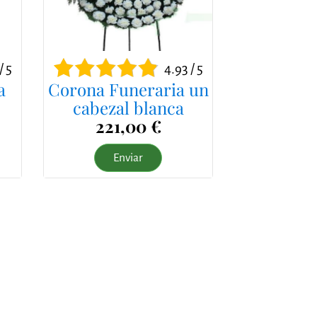
/ 5
4.93 / 5
a
Corona Funeraria un
cabezal blanca
221,00 €
Enviar