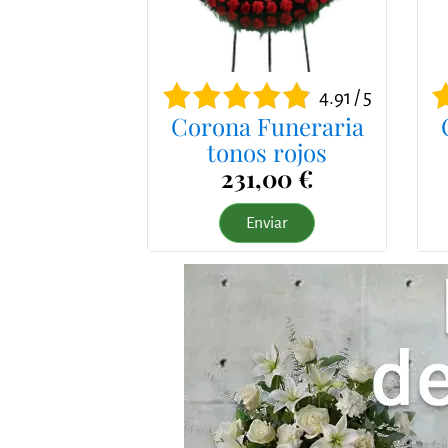
4.91 / 5
Corona Funeraria
tonos rojos
231,00 €
Enviar