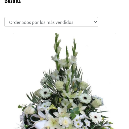
Besalú
: