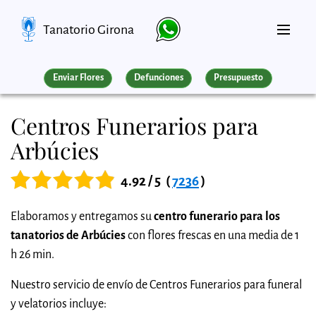
Tanatorio Girona
Enviar Flores
Defunciones
Presupuesto
Centros Funerarios para
Arbúcies
4.92 / 5
(
7236
)
Elaboramos y entregamos su
centro funerario para los
tanatorios de Arbúcies
con flores frescas en una media de 1
h 26 min.
Nuestro servicio de envío de Centros Funerarios para funeral
y velatorios incluye: